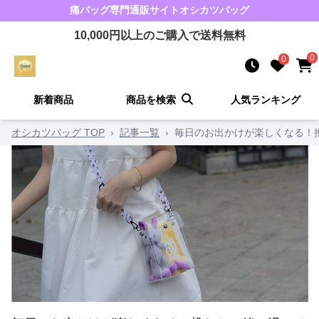
痛バッグ
専門通販サイト
オシカツバッグ
10,000
円以上のご購入で送料無料
0
0
新着商品
商品を検索
人気ランキング
オシカツバッグ TOP
›
記事一覧
›
毎日のお出かけが楽しくなる！