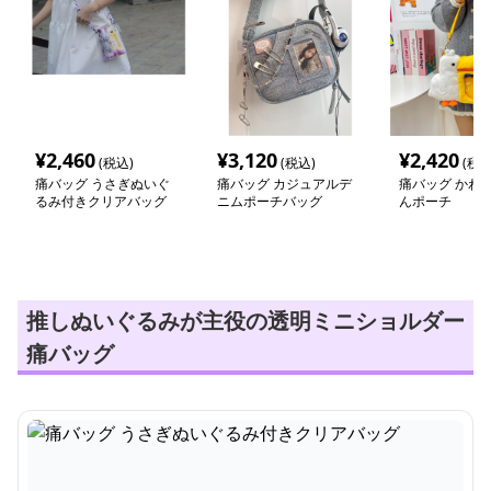
¥
2,460
¥
3,120
¥
2,420
(税込)
(税込)
(税込
痛バッグ うさぎぬいぐ
痛バッグ カジュアルデ
痛バッグ かわ
るみ付きクリアバッグ
ニムポーチバッグ
んポーチ
推しぬいぐるみが主役の透明ミニショルダー
痛バッグ