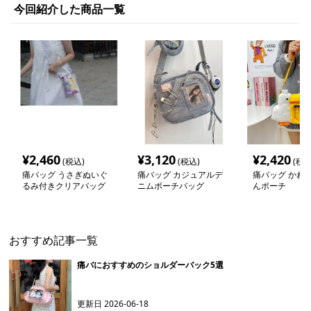
今回紹介した商品一覧
¥
2,460
¥
3,120
¥
2,420
(税込)
(税込)
(税込
痛バッグ うさぎぬいぐ
痛バッグ カジュアルデ
痛バッグ かわ
るみ付きクリアバッグ
ニムポーチバッグ
んポーチ
おすすめ記事一覧
痛バにおすすめのショルダーバック5選
更新日
2026-06-18