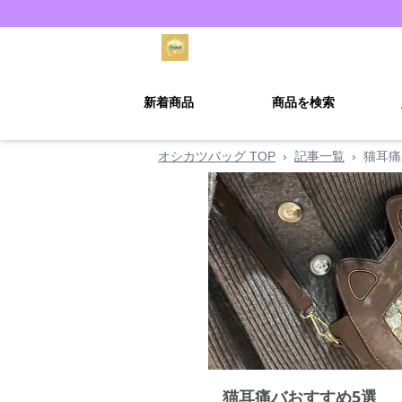
新着商品
商品を検索
オシカツバッグ TOP
›
記事一覧
›
猫耳痛
猫耳痛バおすすめ5選