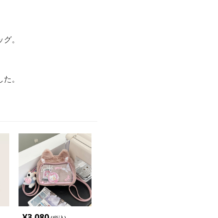
ッグ。
した。
¥
3,080