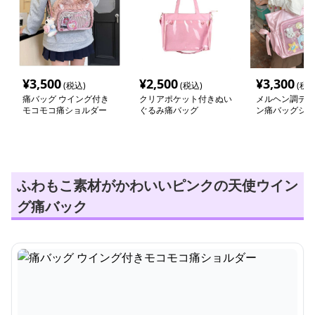
¥
3,500
¥
2,500
¥
3,300
(税込)
(税込)
(税込
痛バッグ ウイング付き
クリアポケット付きぬい
メルヘン調デコ
モコモコ痛ショルダー
ぐるみ痛バッグ
ン痛バッグショ
ふわもこ素材がかわいいピンクの天使ウイン
グ痛バック