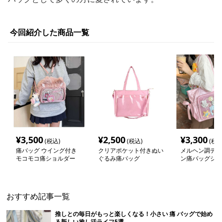
今回紹介した商品一覧
¥
3,500
¥
2,500
¥
3,300
(税込)
(税込)
(税込
痛バッグ ウイング付き
クリアポケット付きぬい
メルヘン調デコ
モコモコ痛ショルダー
ぐるみ痛バッグ
ン痛バッグショ
おすすめ記事一覧
推しとの毎日がもっと楽しくなる！小さい 痛 バッグで始め
る新しい推し活ライフ5選