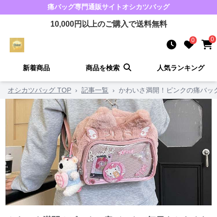
痛バッグ
専門通販サイト
オシカツバッグ
10,000
円以上のご購入で送料無料
0
0
新着商品
商品を検索
人気ランキング
オシカツバッグ TOP
›
記事一覧
›
かわいさ満開！ピンクの痛バッ