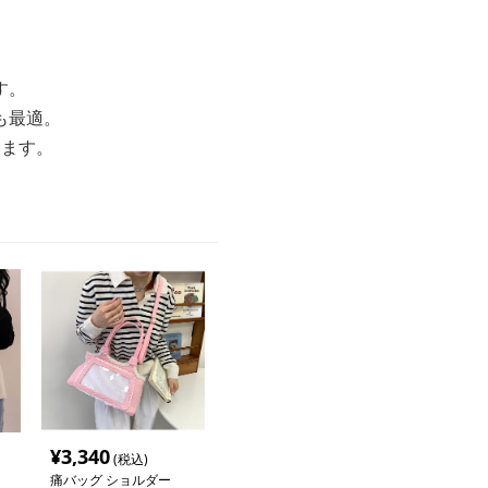
す。
も最適。
します。
¥
3,340
(税込)
痛バッグ ショルダー