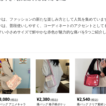
バは、ファッションの新たな楽しみ方として人気を集めていま
バは、普段使いしやすく、コーディネートのアクセントとして
すい小さめサイズで鮮やかな赤色が魅力的な痛バを5つご紹介
3,080
¥
2,380
¥
2,540
(税込)
(税込)
(税込)
バッグ アニメキャラ
痛バッグ 格子柄ポケッ
痛バッグ クリア素材シ