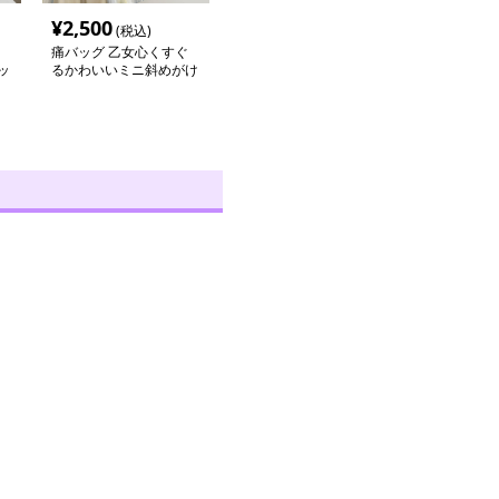
¥
2,500
(税込)
痛バッグ 乙女心くすぐ
ッ
るかわいいミニ斜めがけ