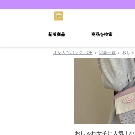
新着商品
商品を検索
オシカツバッグ TOP
›
記事一覧
›
おしゃ
おしゃれ女子に人気！小