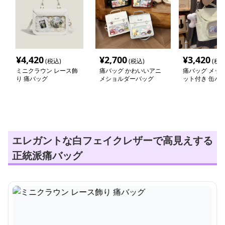
¥
4,420
¥
2,700
¥
3,420
(税込)
(税込)
(税込
ミニクラウン レース飾
痛バッグ かわいいアニ
痛バッグ メッ
り 痛バッグ
メショルダーバッグ
ット付き 缶バ
ショルダーバッ
エレガントな白フェイクレザーで高見えする
正統派痛バッグ