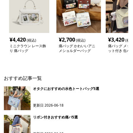
¥
4,420
¥
2,700
¥
3,420
(税込)
(税込)
(税込
ミニクラウン レース飾
痛バッグ かわいいアニ
痛バッグ メッ
り 痛バッグ
メショルダーバッグ
ット付き 缶バ
ショルダーバッ
おすすめ記事一覧
オタクにおすすめの水色トートバッグ5選
更新日
2026-06-18
リボン付きおすすめ痛バ5選