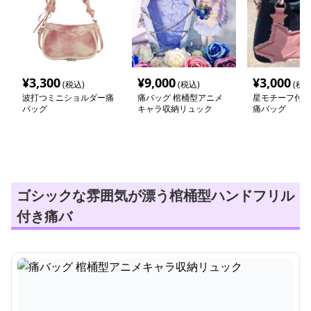
¥
3,300
¥
9,000
¥
3,000
(税込)
(税込)
(税込
波打つミニショルダー痛
痛バッグ 棺桶型アニメ
星モチーフ付き
バッグ
キャラ収納リュック
痛バッグ
ゴシックな雰囲気が漂う棺桶型ハンドフリル
付き痛バ