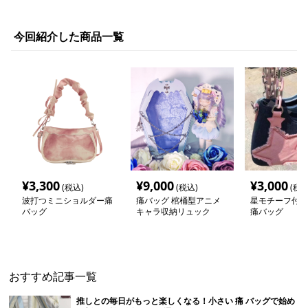
今回紹介した商品一覧
¥
3,300
¥
9,000
¥
3,000
(税込)
(税込)
(税込
波打つミニショルダー痛
痛バッグ 棺桶型アニメ
星モチーフ付き
バッグ
キャラ収納リュック
痛バッグ
おすすめ記事一覧
推しとの毎日がもっと楽しくなる！小さい 痛 バッグで始め