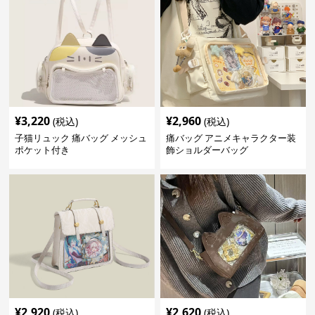
¥
3,220
¥
2,960
(税込)
(税込)
子猫リュック 痛バッグ メッシュ
痛バッグ アニメキャラクター装
ポケット付き
飾ショルダーバッグ
¥
2,920
¥
2,620
(税込)
(税込)