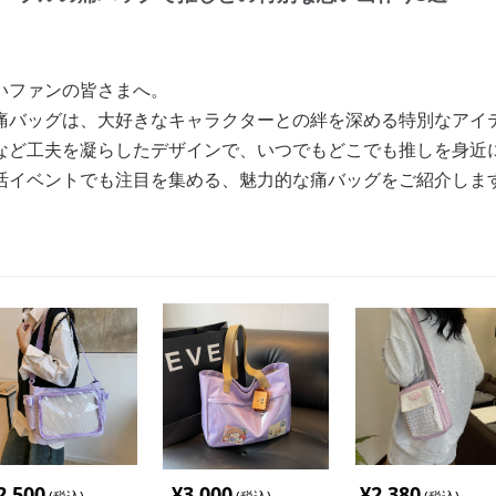
いファンの皆さまへ。
痛バッグは、大好きなキャラクターとの絆を深める特別なアイ
など工夫を凝らしたデザインで、いつでもどこでも推しを身近
活イベントでも注目を集める、魅力的な痛バッグをご紹介しま
2,500
¥
3,000
¥
2,380