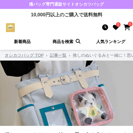
痛バッグ
専門通販サイト
オシカツバッグ
10,000
円以上のご購入で送料無料
0
0
新着商品
商品を検索
人気ランキング
オシカツバッグ TOP
›
記事一覧
›
推しのぬいぐるみと一緒に！思