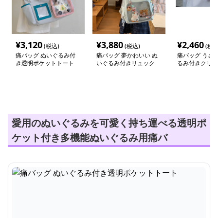
¥
3,120
¥
3,880
¥
2,460
(税込)
(税込)
(税込
痛バッグ ぬいぐるみ付
痛バッグ 夢かわいい ぬ
痛バッグ うさ
き透明ポケットトート
いぐるみ付きリュック
るみ付きクリア
愛用のぬいぐるみを可愛く持ち運べる透明ポ
ケット付き多機能ぬいぐるみ用痛バ