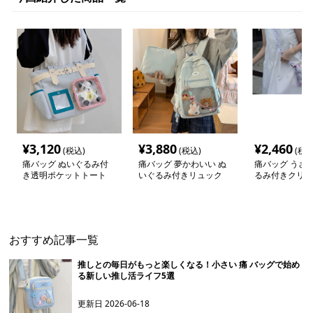
¥
3,120
¥
3,880
¥
2,460
(税込)
(税込)
(税込
痛バッグ ぬいぐるみ付
痛バッグ 夢かわいい ぬ
痛バッグ うさ
き透明ポケットトート
いぐるみ付きリュック
るみ付きクリア
おすすめ記事一覧
推しとの毎日がもっと楽しくなる！小さい 痛 バッグで始め
る新しい推し活ライフ5選
更新日
2026-06-18