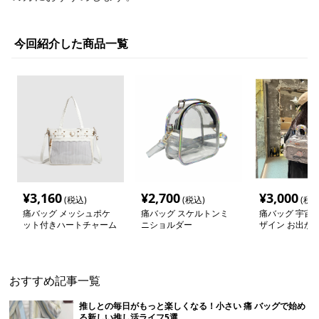
今回紹介した商品一覧
¥
3,160
¥
2,700
¥
3,000
(税込)
(税込)
(税込
痛バッグ メッシュポケ
痛バッグ スケルトンミ
痛バッグ 宇宙
ット付きハートチャーム
ニショルダー
ザイン お出か
バッグ
ク
おすすめ記事一覧
推しとの毎日がもっと楽しくなる！小さい 痛 バッグで始め
る新しい推し活ライフ5選