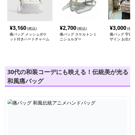
¥
3,160
¥
2,700
¥
3,000
(税込)
(税込)
(税込
痛バッグ メッシュポケ
痛バッグ スケルトンミ
痛バッグ 宇宙
ット付きハートチャーム
ニショルダー
ザイン お出か
バッグ
ク
30代の和装コーデにも映える！伝統美が光る
和風痛バッグ