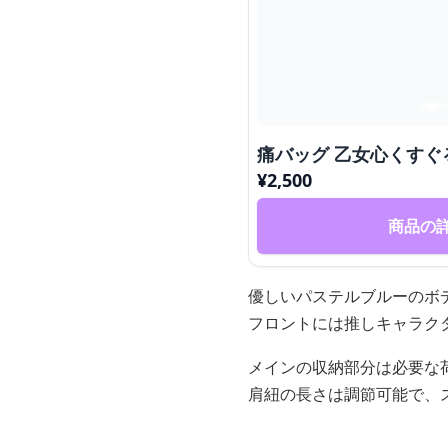
痛バッグ 乙女心くす
¥
2,500
商品の
優しいパステルブルーのボ
フロントには推しキャラク
メインの収納部分は必要な
肩紐の長さは調節可能で、