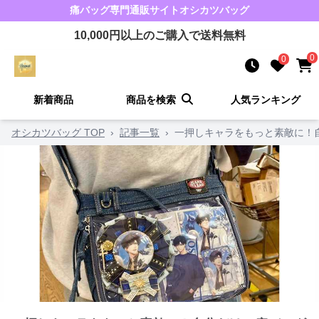
痛バッグ
専門通販サイト
オシカツバッグ
10,000
円以上のご購入で送料無料
0
0
新着商品
商品を検索
人気ランキング
オシカツバッグ TOP
›
記事一覧
›
一押しキャラをもっと素敵に！