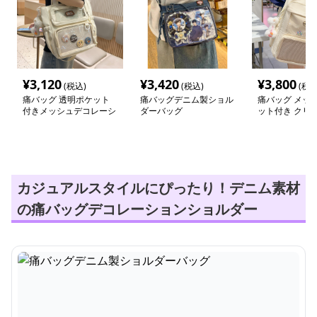
¥
3,120
¥
3,420
¥
3,800
(税込)
(税込)
(税込
痛バッグ 透明ポケット
痛バッグデニム製ショル
痛バッグ メッ
付きメッシュデコレーシ
ダーバッグ
ット付き クリ
ョントートバッグ
ュック
カジュアルスタイルにぴったり！デニム素材
の痛バッグデコレーションショルダー