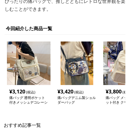
ぴったりの痛バッグで、推しとともにレトロな世界観を楽
しむことができます。
今回紹介した商品一覧
¥
3,120
¥
3,420
¥
3,800
(税込)
(税込)
(税込
痛バッグ 透明ポケット
痛バッグデニム製ショル
痛バッグ メッ
付きメッシュデコレーシ
ダーバッグ
ット付き クリ
ョントートバッグ
ュック
おすすめ記事一覧