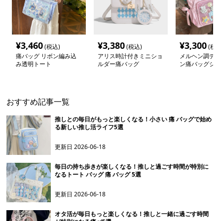
¥
3,460
¥
3,380
¥
3,300
(税込)
(税込)
(税込
痛バッグ リボン編み込
アリス時計付きミニショ
メルヘン調デコ
み透明トート
ルダー痛バッグ
ン痛バッグショ
おすすめ記事一覧
推しとの毎日がもっと楽しくなる！小さい 痛 バッグで始め
る新しい推し活ライフ5選
更新日
2026-06-18
毎日の持ち歩きが楽しくなる！推しと過ごす時間が特別に
なるトート バッグ 痛 バッグ 5選
更新日
2026-06-18
オタ活が毎日もっと楽しくなる！推しと一緒に過ごす時間