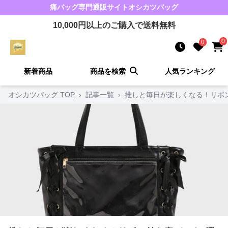
痛バッグ
専門通販サイト
オシカツバッグ
10,000
円以上のご購入で送料無料
0
0
新着商品
商品を検索
人気ランキング
オシカツバッグ TOP
›
記事一覧
›
推しと毎日が楽しくなる！リボ