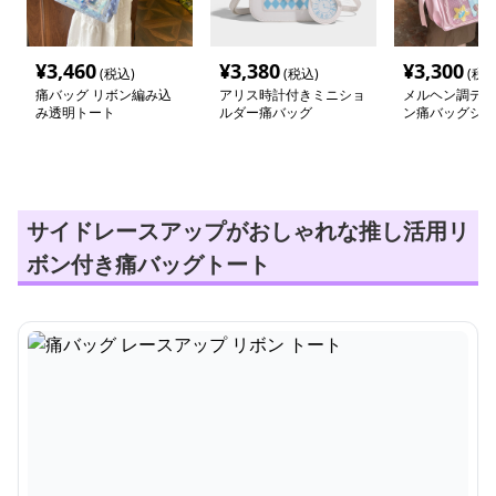
¥
3,460
¥
3,380
¥
3,300
(税込)
(税込)
(税込
痛バッグ リボン編み込
アリス時計付きミニショ
メルヘン調デコ
み透明トート
ルダー痛バッグ
ン痛バッグショ
サイドレースアップがおしゃれな推し活用リ
ボン付き痛バッグトート