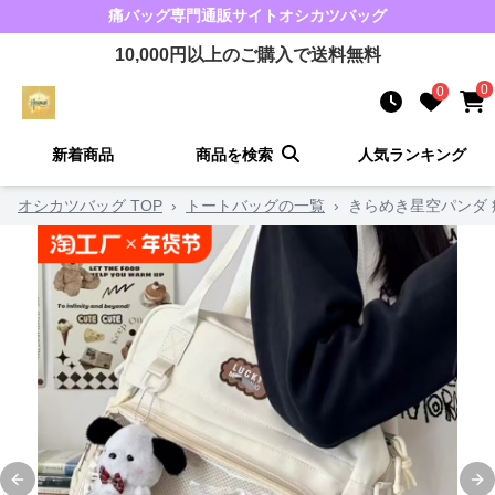
痛バッグ
専門通販サイト
オシカツバッグ
10,000
円以上のご購入で送料無料
0
0
新着商品
商品を検索
人気ランキング
オシカツバッグ TOP
›
トートバッグの一覧
›
きらめき星空パンダ 
Previous slide
Ne