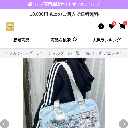
痛バッグ
専門通販サイト
オシカツバッグ
10,000
円以上のご購入で送料無料
0
0
新着商品
商品を検索
人気ランキング
オシカツバッグ TOP
›
ショルダーの一覧
›
痛バッグ アニメキャラ
Previous slide
Ne