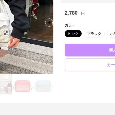
2,780
円
Next slide
カラー
ピンク
ブラック
ホ
購
カー