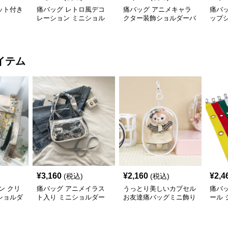
ット付き
痛バッグ レトロ風デコ
痛バッグ アニメキャラ
痛バ
レーション ミニショル
クター装飾ショルダーバ
ップ
ダーバッグ
ッグ
イテム
¥
3,160
¥
2,160
¥
2,4
(税込)
(税込)
ン クリ
痛バッグ アニメイラス
うっとり美しいカプセル
痛バ
ショルダ
ト入り ミニショルダー
お友達痛バッグミニ飾り
ール
ップ