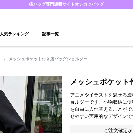
痛バッグ
専門通販サイト
オシカツバッグ
人気ランキング
記事一覧
›
メッシュポケット付き痛バッグショルダー
メッシュポケット
アニメやイラストを魅せる透
ョルダーです。小物収納に便
を自由に入れ替えることがで
せやすい実用的なデザインで
ご注文確定か