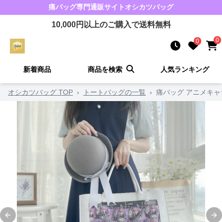
痛バッグ
専門通販サイト
オシカツバッグ
10,000
円以上のご購入で送料無料
0
0
新着商品
商品を検索
人気ランキング
オシカツバッグ TOP
›
トートバッグの一覧
›
痛バッグ アニメキ
Previous slide
Ne