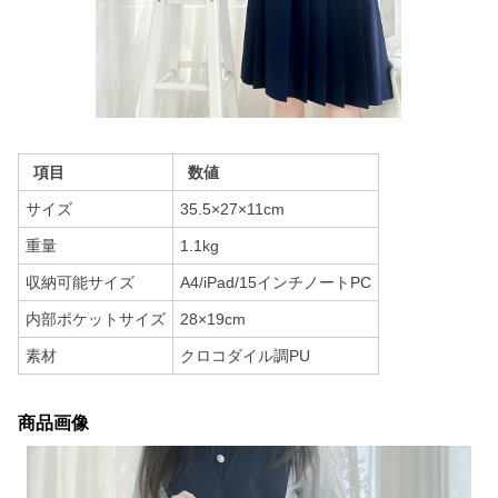
項目
数値
サイズ
35.5×27×11cm
重量
1.1kg
収納可能サイズ
A4/iPad/15インチノートPC
内部ポケットサイズ
28×19cm
素材
クロコダイル調PU
商品画像