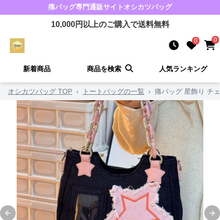
痛バッグ
専門通販サイト
オシカツバッグ
10,000
円以上のご購入で送料無料
0
0
新着商品
商品を検索
人気ランキング
オシカツバッグ TOP
›
トートバッグの一覧
›
痛バッグ 星飾り チ
Previous slide
Ne