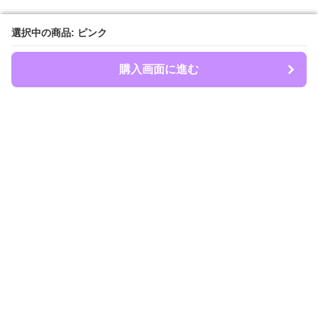
選択中の商品: ピンク
選択中の商品: ピンク
購入画面に進む
購入画面に進む
オシカツバッグ
について
会社概要