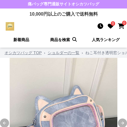
痛バッグ
専門通販サイト
オシカツバッグ
10,000
円以上のご購入で送料無料
0
0
新着商品
商品を検索
人気ランキング
オシカツバッグ TOP
›
ショルダーの一覧
›
ねこ耳付き透明窓ショ
Previous slide
Ne