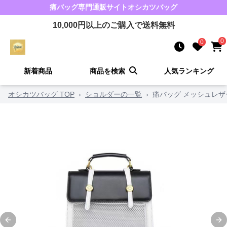
痛バッグ
専門通販サイト
オシカツバッグ
10,000
円以上のご購入で送料無料
0
0
新着商品
商品を検索
人気ランキング
オシカツバッグ TOP
›
ショルダーの一覧
›
痛バッグ メッシュレ
Previous slide
Ne