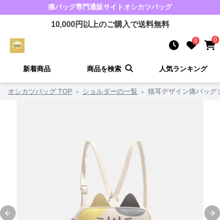
痛バッグ
専門通販サイト
オシカツバッグ
10,000
円以上のご購入で送料無料
0
0
新着商品
商品を検索
人気ランキング
オシカツバッグ TOP
›
ショルダーの一覧
›
猫耳デザイン痛バッグ
Previous slide
Ne