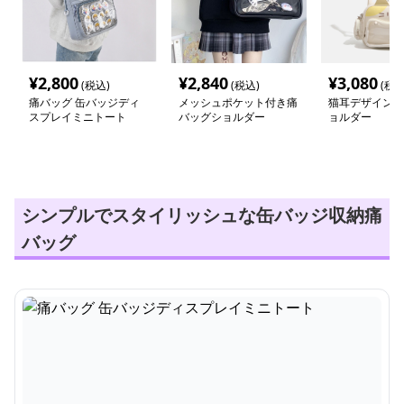
¥
2,800
¥
2,840
¥
3,080
(税込)
(税込)
(税込
痛バッグ 缶バッジディ
メッシュポケット付き痛
猫耳デザイン痛
スプレイミニトート
バッグショルダー
ョルダー
シンプルでスタイリッシュな缶バッジ収納痛
バッグ