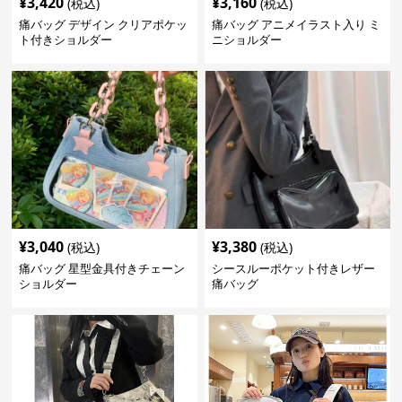
¥
3,420
¥
3,160
(税込)
(税込)
痛バッグ デザイン クリアポケッ
痛バッグ アニメイラスト入り ミ
ト付きショルダー
ニショルダー
¥
3,040
¥
3,380
(税込)
(税込)
痛バッグ 星型金具付きチェーン
シースルーポケット付きレザー
ショルダー
痛バッグ