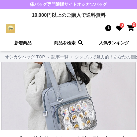
痛バッグ
専門通販サイト
オシカツバッグ
10,000
円以上のご購入で送料無料
0
0
新着商品
商品を検索
人気ランキング
オシカツバッグ TOP
›
記事一覧
›
シンプルで魅力的！あなたの個