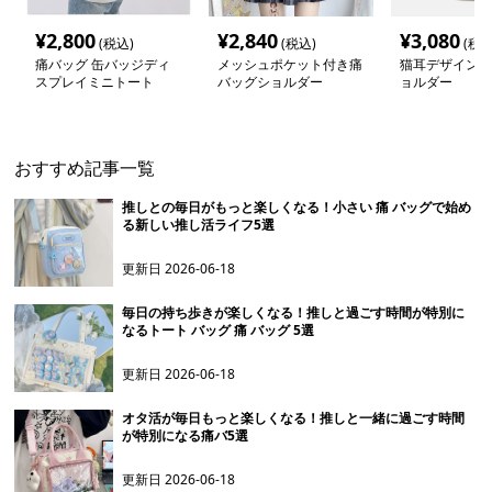
¥
2,800
¥
2,840
¥
3,080
(税込)
(税込)
(税込
痛バッグ 缶バッジディ
メッシュポケット付き痛
猫耳デザイン痛
スプレイミニトート
バッグショルダー
ョルダー
おすすめ記事一覧
推しとの毎日がもっと楽しくなる！小さい 痛 バッグで始め
る新しい推し活ライフ5選
更新日
2026-06-18
毎日の持ち歩きが楽しくなる！推しと過ごす時間が特別に
なるトート バッグ 痛 バッグ 5選
更新日
2026-06-18
オタ活が毎日もっと楽しくなる！推しと一緒に過ごす時間
が特別になる痛バ5選
更新日
2026-06-18