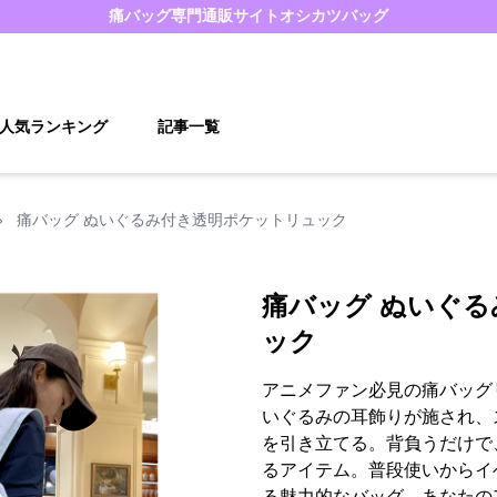
痛バッグ
専門通販サイト
オシカツバッグ
人気ランキング
記事一覧
›
痛バッグ ぬいぐるみ付き透明ポケットリュック
痛バッグ ぬいぐ
ック
アニメファン必見の痛バッグ
いぐるみの耳飾りが施され、
を引き立てる。背負うだけで
るアイテム。普段使いからイ
る魅力的なバッグ。あなたの