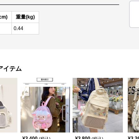
cm)
重量(kg)
0.44
アイテム
¥
3,400
¥
3,800
¥
3,2
(税込)
(税込)