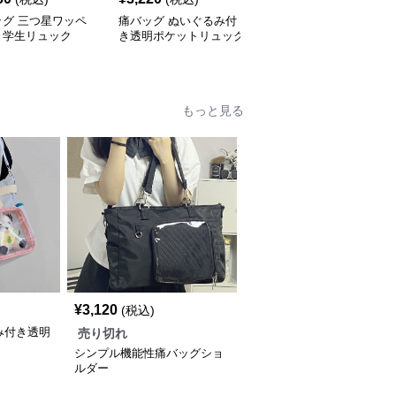
ッグ 三つ星ワッペ
痛バッグ ぬいぐるみ付
もふもふ耳付きミニ痛バ
き学生リュック
き透明ポケットリュック
ッグ
もっと見る
¥
3,120
(税込)
み付き透明
売り切れ
シンプル機能性痛バッグショ
ルダー