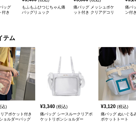
バッグ
もふもふひつじちゃん痛
痛バッグ メッシュポケ
痛バ
ト付き
バッグリュック
ット付き クリアデコリ
ン付
ュック
イテム
¥
3,340
¥
3,120
税込)
(税込)
(税込)
クリアポケット付き
痛バッグ シースルークリアポ
痛バッグ ぬいぐる
ショルダーバッグ
ケットリボンショルダー
ポケットトート