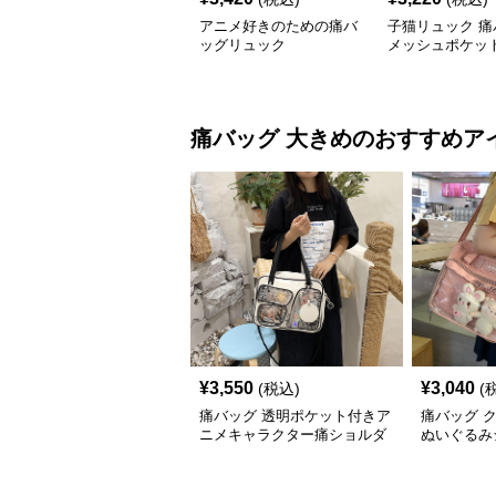
アニメ好きのための痛バ
子猫リュック 痛
ッグリュック
メッシュポケッ
痛バッグ
大きめ
のおすすめア
¥
3,550
¥
3,040
(税込)
(
痛バッグ 透明ポケット付きア
痛バッグ 
ニメキャラクター痛ショルダ
ぬいぐるみ
ーバッグ