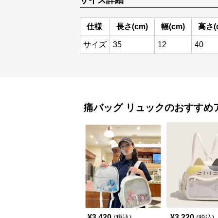
サイズ詳細
仕様
長さ(cm)
幅(cm)
高さ(
サイズ
35
12
40
痛バッグ
リュック
のおすすめ
¥
3,420
¥
3,220
(税込)
(税込)