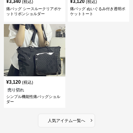
¥
3,340
¥
3,120
(税込)
(税込)
痛バッグ シースルークリアポケ
痛バッグ ぬいぐるみ付き透明ポ
ットリボンショルダー
ケットトート
¥
3,120
(税込)
売り切れ
シンプル機能性痛バッグショル
ダー
›
人気アイテム一覧へ