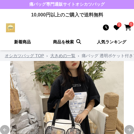
痛バッグ
専門通販サイト
オシカツバッグ
10,000
円以上のご購入で送料無料
0
0
新着商品
商品を検索
人気ランキング
オシカツバッグ TOP
›
大きめの一覧
›
痛バッグ 透明ポケット付
Previous slide
Ne