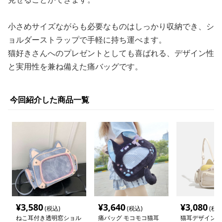
小さめサイズながらも必要なものはしっかり収納でき、シ
ョルダーストラップで手軽に持ち運べます。
猫好きさんへのプレゼントとしても喜ばれる、デザイン性
と実用性を兼ね備えた痛バッグです。
今回紹介した商品一覧
¥
3,580
¥
3,640
¥
3,080
(税込)
(税込)
(税込
ねこ耳付き透明窓ショル
痛バッグ モコモコ猫耳
猫耳デザイン痛