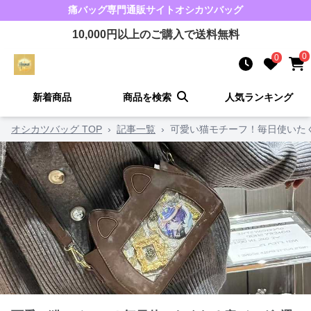
痛バッグ
専門通販サイト
オシカツバッグ
10,000
円以上のご購入で送料無料
0
0
新着商品
商品を検索
人気ランキング
オシカツバッグ TOP
›
記事一覧
›
可愛い猫モチーフ！毎日使いた